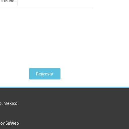
Adecuación al DCS de líneas 010 y 020 Cuauhtémoc Moctezuma
Regresar
o, México.
por SeWeb